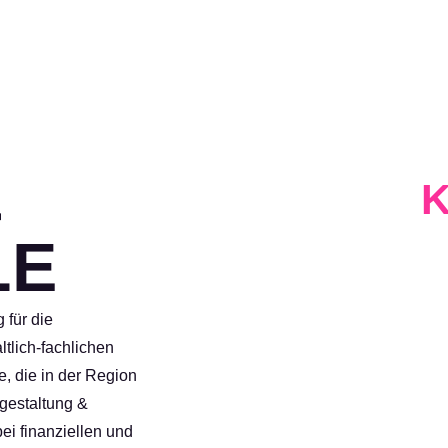
&
LE
He
hel
Ha
 für die
ltlich-fachlichen
e, die in der Region
­gestaltung &
ei finanziellen und