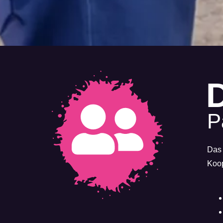
P
Das 
Koop