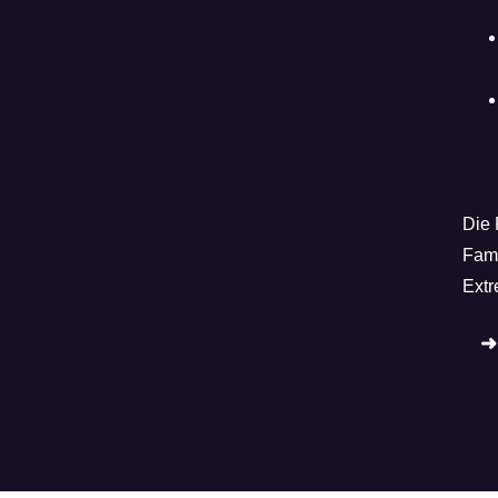
Die 
Fami
Extr
➜